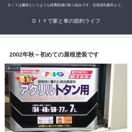
ＤＩＹは趣味というよりも経費節減の取り組みです。北海道札幌市より。
ＤＩＹで家と車の節約ライフ
2002年秋～初めての屋根塗装です
家メンテ