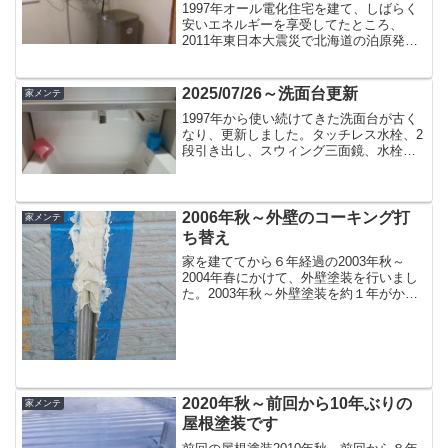
1997年オール電化住宅を建て、しばらく
安いエネルギーを享受してたところ、
2011年東日本大震災で北海道の泊原発も
停止、それから特に深夜電力料金が爆上
がりです。1kWh約6円→約25円！涙。泊
はなかなか再稼働する気配もなく（西日
2025/07/26～洗面台更新
家メンテ
本は次々と再...
1997年から使い続けてきた洗面台が古く
なり、更新しました。タッチレス水栓、2
段引き出し、スウィング三面鏡、水栓が
上から出ているなどの条件よりTOTOオ
クターブを選択、色はオーブグレージ
ュ、体重計収納も付けました。上の写真
は古い方の洗面台で...
2006年秋～外壁のコーキング打
家メンテ
ち替え
家を建ててから６年経過の2003年秋～
2004年春にかけて、外壁塗装を行いまし
た。2003年秋～外壁塗装を約１年がかり
でやりましたで報告のとおりです。この
時点では、コーキングはまだ健在だった
ため、特に打ち替えは行いませんでした
が、最近、傷ん...
2020年秋～前回から10年ぶりの
家メンテ
屋根塗装です