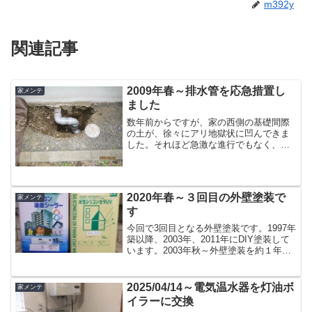
m392y
関連記事
2009年春～排水管を応急措置し
家メンテ
ました
数年前からですが、家の西側の基礎間際
の土が、徐々にアリ地獄状に凹んできま
した。それほど急激な進行でもなく、特
に困るほどではなかったのでしばらく様
子を見ていましたが、やはり土がどこか
に流出していることは間違いないと思
い、思い切って掘ってみるこ...
2020年春～３回目の外壁塗装で
家メンテ
す
今回で3回目となる外壁塗装です。1997年
築以降、2003年、2011年にDIY塗装して
います。2003年秋～外壁塗装を約１年が
かりでやりました2011年春～２回目の外
壁塗装をやりました前回2011年の塗膜は
まだそれほど傷んでおらず、あと2...
2025/04/14～電気温水器を灯油ボ
家メンテ
イラーに交換