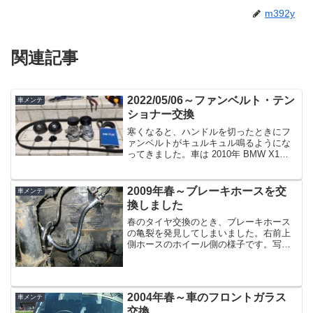
m392y
関連記事
2022/05/06～ファンベルト・テン
車メンテ
ショナー交換
寒くなると、ハンドルを切ったときにフ
ァンベルトがキュルキュル鳴るようにな
ってきました。車は 2010年 BMW X1
xDrive25i ABA-VL25 E84 です。ベルトは
特に傷んでないようなので張りを調節し
てみようと思いましたが、こ...
2009年春～ブレーキホースを交
車メンテ
換しました
春のタイヤ交換のとき、ブレーキホース
の亀裂を発見してしまいました。右前上
側ホースのホイール側の様子です。写真
は取り外してから撮影しています。調べ
てみるとすぐにブレーキが効かなくなる
ということはないようですが、走行距離
も約２０万ｋｍとなり、な...
2004年春～車のフロントガラス
車メンテ
交換