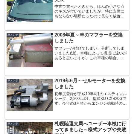
中古で買ったときから、ほんの小さな点
のキズが付いていましたが、特に支障に
もならない場所だったので長らく放置し
ていました。ところが冬のある朝、そこ
から長さ２０ｃｍぐらいのヒビが発生！
車のフロントガラスが大変なことに！出
2008年夏～車のマフラーを交換
勤する間、見る見るうちに...
車メンテ
しました
マフラーが錆びてしまい、分断してしま
いました(涙)。車種によって構成に違いが
あると思いますが、この車種の場合、排
気の流れはエンジンから順に、エキゾー
ストパイプ、フロントパイプ、リアマフ
ラーと順に接続されています。今回の分
断は、これらのうち、...
2019年6月～セルモーターを交換
車メンテ
しました
初年度登録が平成10年4月のエスティマル
シーダ、2,200ccDT、型式KD-CXR20Gで
す。今年の3月頃からエンジン始動時の異
音が徐々にひどくなってきて、最近では
人が近くにいるときにセルを回すとガン
見されるようにまでなってきて、ついに
交...
札幌陸運支局へユーザー車検に行
車メンテ
ってきました～様式アップや失敗